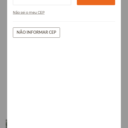
Não sei o meu CEP
NÃO INFORMAR CEP
Ipê Amarelo - Chapa de MDF
Arauco 15mm
Madeiras brasileiras
AVISE-ME