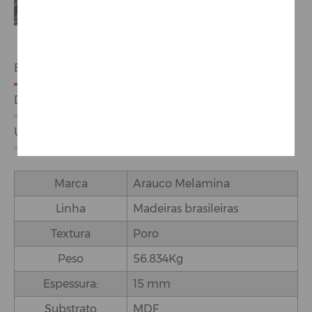
ESPECIFICAÇÕES
DETALHES DO PRODUTO
USO E APLICAÇÕES
Marca
Arauco Melamina
Linha
Madeiras brasileiras
Textura
Poro
Peso
56.834Kg
Espessura:
15 mm
Substrato
MDF