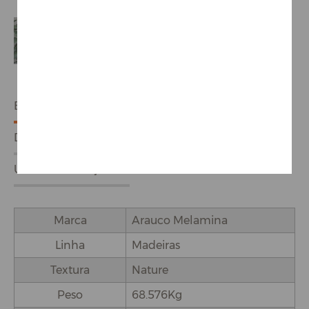
ESPECIFICAÇÕES
DETALHES DO PRODUTO
USO E APLICAÇÕES
Marca
Arauco Melamina
Linha
Madeiras
Textura
Nature
Peso
68.576Kg