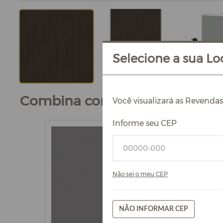
Selecione a sua Loc
Combina com
Você visualizará as Revenda
Informe seu CEP
Não sei o meu CEP
NÃO INFORMAR CEP