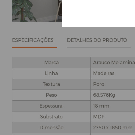
ESPECIFICAÇÕES
DETALHES DO PRODUTO
Marca
Arauco Melamina
Linha
Madeiras
Textura
Poro
Peso
68.576Kg
Espessura:
18 mm
Substrato
MDF
Dimensão
2750 x 1850 mm