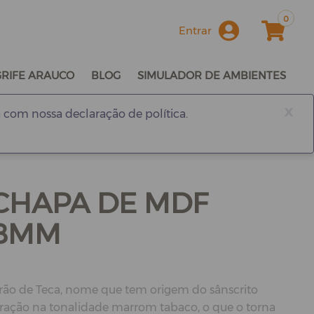
0
Entrar
GRIFE ARAUCO
BLOG
SIMULADOR DE AMBIENTES
x
 com nossa declaração de política.
 CHAPA DE MDF
18MM
rão de Teca, nome que tem origem do sânscrito
oração na tonalidade marrom tabaco, o que o torna