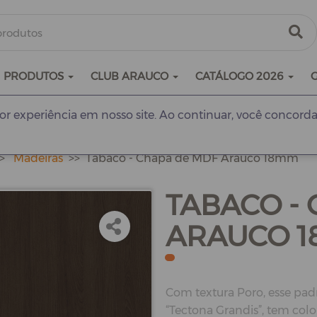
PRODUTOS
CLUB ARAUCO
CATÁLOGO 2026
r experiência em nosso site. Ao continuar, você concorda
Madeiras
Tabaco - Chapa de MDF Arauco 18mm
TABACO -
ARAUCO 
Com textura Poro, esse pad
“Tectona Grandis”, tem col