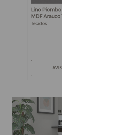
Lino Piombo - Chapa de
Jalapão - 
MDF Arauco 15mm
15mm
Tecidos
Cores
AVISE-ME
AV