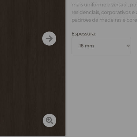
mais uniforme e versátil, p
residenciais, corporativos
padrões de madeiras e core
Espessura: