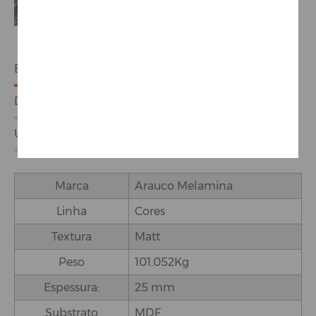
ESPECIFICAÇÕES
DETALHES DO PRODUTO
USO E APLICAÇÕES
Marca
Arauco Melamina
Linha
Cores
Textura
Matt
Peso
101.052Kg
Espessura:
25 mm
Substrato
MDF