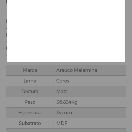
ESPECIFICAÇÕES
DETALHES DO PRODUTO
USO E APLICAÇÕES
Marca
Arauco Melamina
Linha
Cores
Textura
Matt
Peso
56.834Kg
Espessura:
15 mm
Substrato
MDF