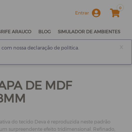
0
Entrar
GRIFE ARAUCO
BLOG
SIMULADOR DE AMBIENTES
x
 com nossa declaração de política.
HAPA DE MDF
18MM
tiva do tecido Deva é reproduzida neste padrão
 um surpreendente efeito tridimensional. Refinado,