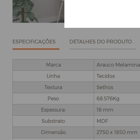
ESPECIFICAÇÕES
DETALHES DO PRODUTO
Marca
Arauco Melamina
Linha
Tecidos
Textura
Sethos
Peso
68.576Kg
Espessura:
18 mm
Substrato
MDF
Dimensão
2750 x 1850 mm