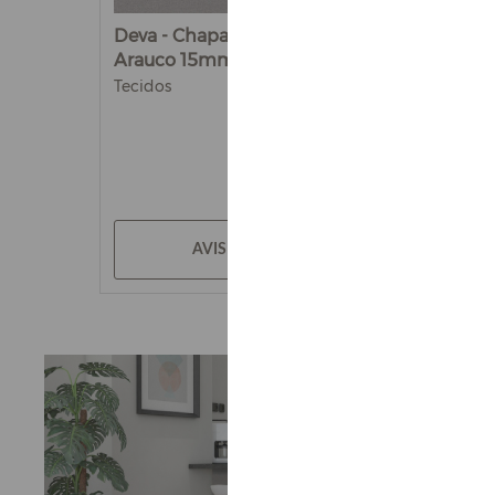
Deva - Chapa de MDF
Arauco 15mm
Tecidos
AVISE-ME