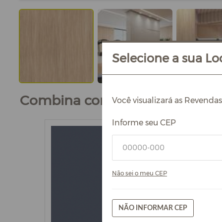
Selecione a sua Loc
Combina com
Você visualizará as Revenda
Informe seu CEP
Não sei o meu CEP
NÃO INFORMAR CEP