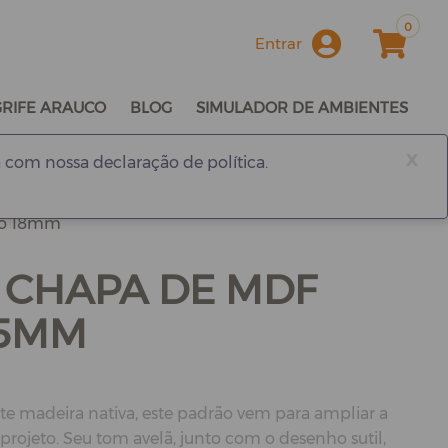
0
Entrar
GRIFE ARAUCO
BLOG
SIMULADOR DE AMBIENTES
x
 com nossa declaração de política.
co 18mm
 CHAPA DE MDF
15MM
te madeira nativa, este padrão vem para ampliar a
rojeto. Seu tom avelã, junto com o desenho sutil,