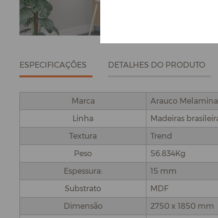
ESPECIFICAÇÕES
DETALHES DO PRODUTO
Marca
Arauco Melamina
Linha
Madeiras brasileir
Textura
Trend
Peso
56.834Kg
Espessura:
15 mm
Substrato
MDF
Dimensão
2750 x 1850 mm