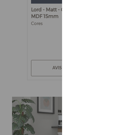
Lord - Matt - Chapa de
Gris - Chap
MDF 15mm
Arauco 15
Cores
Cores
AVISE-ME
AV