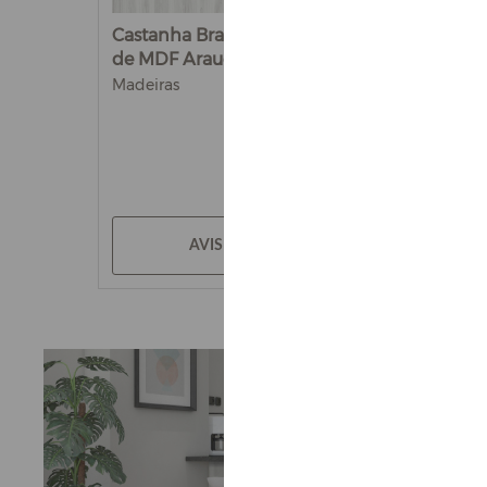
Castanha Branca - Chapa
de MDF Arauco 15mm
Madeiras
AVISE-ME