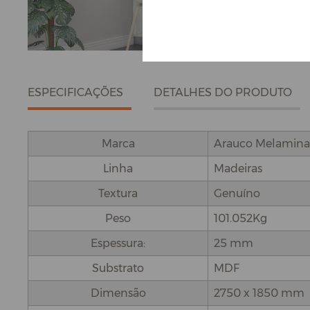
ESPECIFICAÇÕES
DETALHES DO PRODUTO
Marca
Arauco Melamina
Linha
Madeiras
Textura
Genuíno
Peso
101.052Kg
Espessura:
25 mm
Substrato
MDF
Dimensão
2750 x 1850 mm