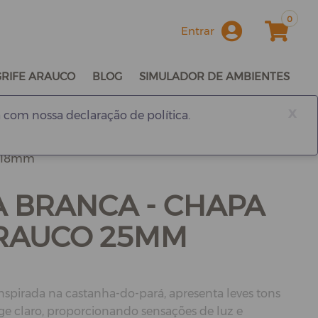
0
Entrar
GRIFE ARAUCO
BLOG
SIMULADOR DE AMBIENTES
x
 com nossa declaração de política.
o 18mm
 BRANCA - CHAPA
RAUCO 25MM
inspirada na castanha-do-pará, apresenta leves tons
e claro, proporcionando sensações de luz e