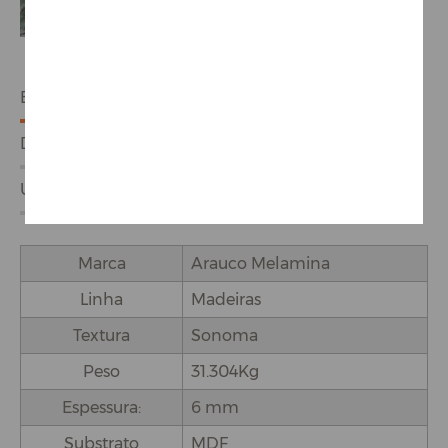
ESPECIFICAÇÕES
DETALHES DO PRODUTO
USO E APLICAÇÕES
Marca
Arauco Melamina
Linha
Madeiras
Textura
Sonoma
Peso
31.304Kg
Espessura:
6 mm
Substrato
MDF