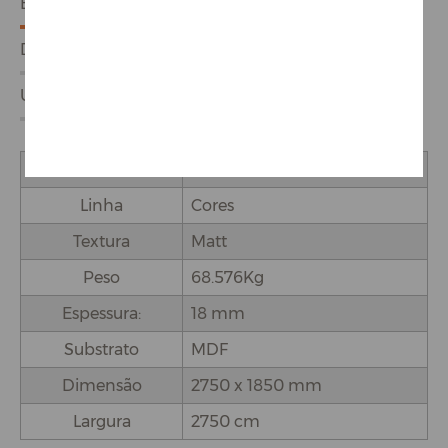
ESPECIFICAÇÕES
DETALHES DO PRODUTO
USO E APLICAÇÕES
Marca
Arauco Melamina
Linha
Cores
Textura
Matt
Peso
68.576Kg
Espessura:
18 mm
Substrato
MDF
Dimensão
2750 x 1850 mm
Largura
2750 cm