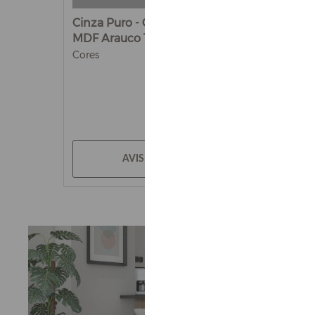
Cinza Puro - Chapa de
Lord - Matt
MDF Arauco 15mm
MDF 15mm
Cores
Cores
AVISE-ME
AV