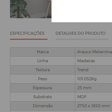
ESPECIFICAÇÕES
DETALHES DO PRODUTO
Marca
Arauco Melamina
Linha
Madeiras
Textura
Trend
Peso
101.052Kg
Espessura:
25 mm
Substrato
MDF
Dimensão
2750 x 1850 mm