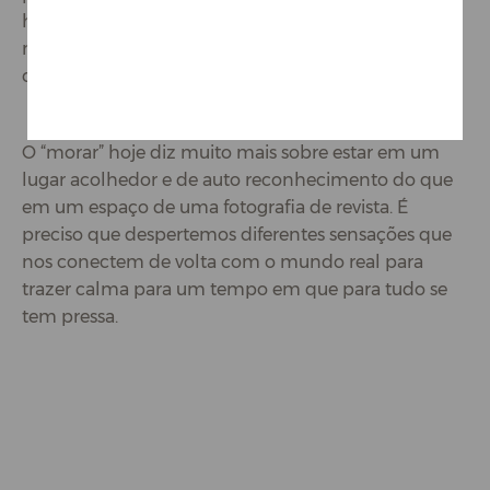
herdou da sua trisavó hoje já não guarda alimentos,
mas traz beleza, significado e aconchego para a sua
casa.
O “morar” hoje diz muito mais sobre estar em um
lugar acolhedor e de auto reconhecimento do que
em um espaço de uma fotografia de revista. É
preciso que despertemos diferentes sensações que
nos conectem de volta com o mundo real para
trazer calma para um tempo em que para tudo se
tem pressa.