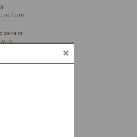
oi
os reflexos
o de valor
eto de
cando cada
turais que
s
sar a
luz