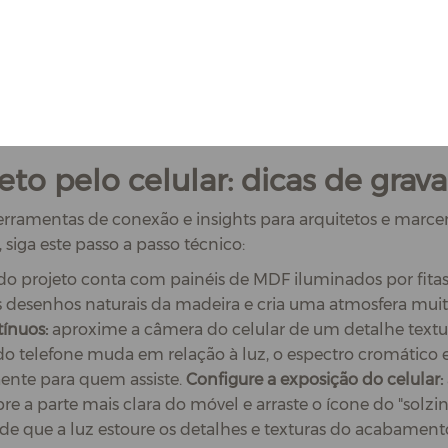
s funcionam como verdadeiros espelhos. Dependendo da i
terações de tonalidade na câmera.
lash do celular para o móvel. Procure registrar o ambient
hapa mostre uma parte bonita e organizada do cômodo (c
ez de rebater o teto com lâmpadas expostas.
eto pelo celular: dicas de grav
erramentas de conexão e insights para arquitetos e marcen
iga este passo a passo técnico:
do projeto conta com painéis de MDF iluminados por fita
s desenhos naturais da madeira e cria uma atmosfera mui
tínuos:
aproxime a câmera do celular de um detalhe textu
o telefone muda em relação à luz, o espectro cromático e
aente para quem assiste.
Configure a exposição do celular:
re a parte mais clara do móvel e arraste o ícone do "solzi
de que a luz estoure os detalhes e texturas do acabament