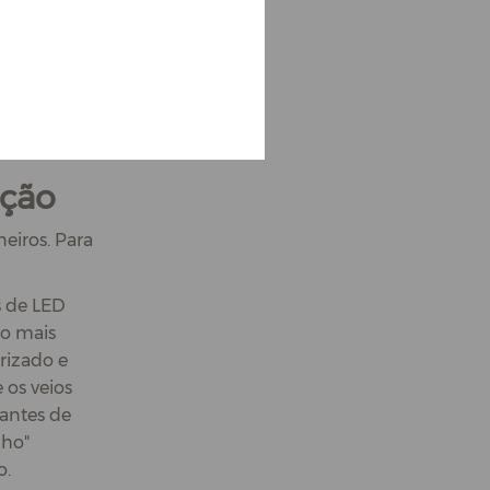
luminação
e em
omo uma
ação
eiros. Para
s de LED
to mais
rizado e
 os veios
antes de
nho"
o.