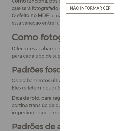
Como funciona:
posicione a sua fonte de luz (seja u
que será fotografado ou filmado.
NÃO INFORMAR CEP
O efeito no MDF:
a luz que corre paralelamente à supe
essa variação entre luz e sombra que faz o relevo "salt
Como fotografar acabamento
Diferentes acabamentos de MDF reagem à luz de man
para cada tipo de superfície evita fotos lavadas ou 
Padrões foscos (matte)
Os acabamentos ultrafoscos e sem direcionamento, c
Eles refletem pouquíssima luz, o que é excelente p
Dica de foto:
para registrar esses padrões sem perder
cortina translúcida ou por um rebatedor). A luz suav
impedindo que o móvel pareça uma massa de cor ún
Padrões de alto brilho (high glo