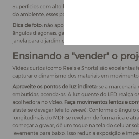
Superfícies com alto brilho ou efeitos metalizado
do ambiente, esses padrões podem sofrer severas al
Dica de foto:
não aponte um foco de luz direta ou o f
ângulos diagonais, garantindo que o reflexo na c
janela para o jardim ou uma parede decorada), em v
Ensinando a "vender" o proj
Vídeos curtos (como Reels e Shorts) são excelentes f
capturar o dinamismo dos materiais em movimento, s
Aproveite os pontos de luz indireta:
se a marcenaria 
embutidas, acenda-as. A luz quente do LED realça o
acolhedora no vídeo.
Faça movimentos lentos e con
afaste-se devagar (efeito
reveal
). Conforme o ângulo d
longitudinais do MDF se revelam de forma rica e atr
começar a gravar, dê um toque na tela do celular sob
levemente para baixo. Isso reduz a exposição e impe