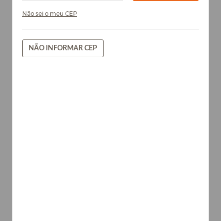
Não sei o meu CEP
NÃO INFORMAR CEP
Titan - Chapa de MDF Arauco
15mm
Metais
AVISE-ME