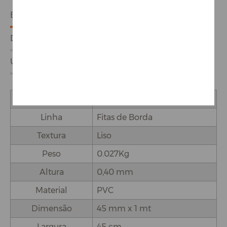
ESPECIFICAÇÕES
DETALHES DO PRODUTO
USO E APLICAÇÕES
Marca
Proadec
Linha
Fitas de Borda
Textura
Liso
Peso
0.027Kg
Altura
0,40 mm
Material
PVC
Dimensão
45 mm x 1 mt
Largura
45 cm