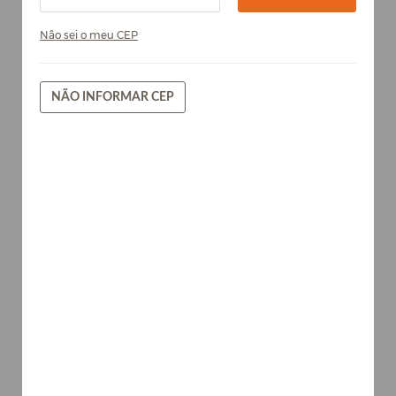
Não sei o meu CEP
NÃO INFORMAR CEP
Teka Ártico - Chapa de MDF Arauco
15mm
Madeiras
AVISE-ME