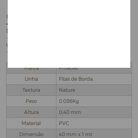
ESPECIFICAÇÕES
DETALHES DO PRODUTO
USO E APLICAÇÕES
Marca
Proadec
Linha
Fitas de Borda
Textura
Nature
Peso
0.036Kg
Altura
0,40 mm
Material
PVC
Dimensão
40 mm x 1 mt