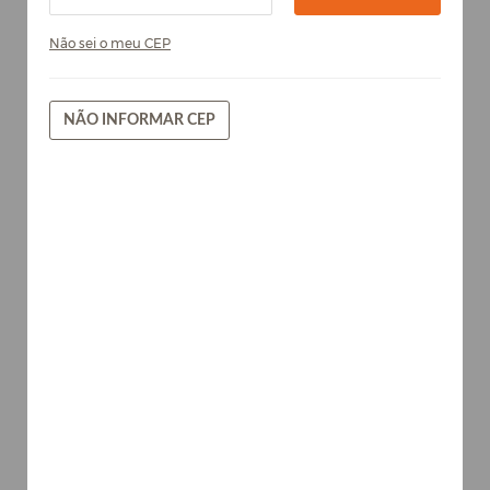
Não sei o meu CEP
NÃO INFORMAR CEP
Teka Ártico - Chapa de MDF Arauco
15mm
Madeiras
AVISE-ME