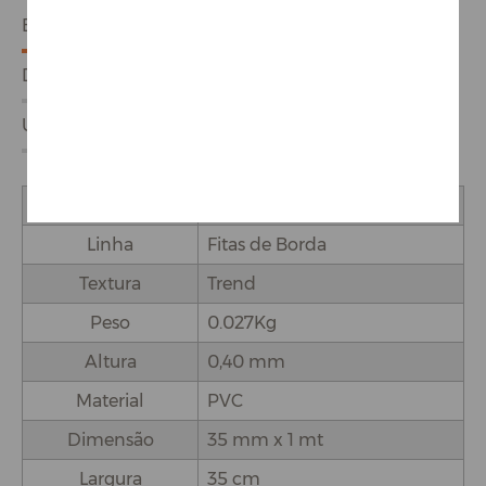
ESPECIFICAÇÕES
DETALHES DO PRODUTO
USO E APLICAÇÕES
Marca
Proadec
Linha
Fitas de Borda
Textura
Trend
Peso
0.027Kg
Altura
0,40 mm
Material
PVC
Dimensão
35 mm x 1 mt
Largura
35 cm