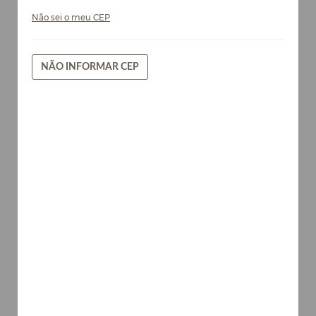
Não sei o meu CEP
NÃO INFORMAR CEP
Taj - Chapa de MDF Arauco 15mm
Madeiras
AVISE-ME