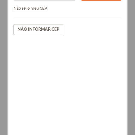
Não sei o meu CEP
NÃO INFORMAR CEP
Nude - Chapa de MDF Arauco
15mm
Tecidos
AVISE-ME