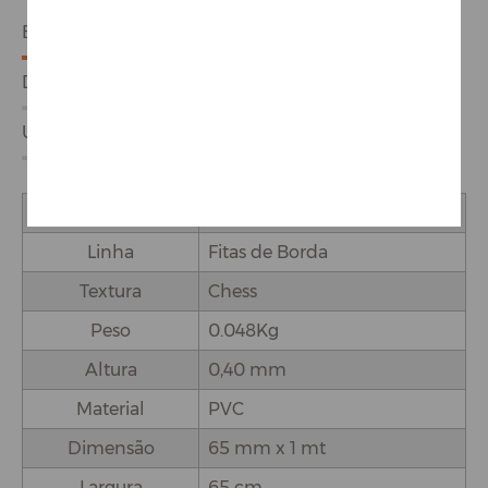
ESPECIFICAÇÕES
DETALHES DO PRODUTO
USO E APLICAÇÕES
Marca
Proadec
Linha
Fitas de Borda
Textura
Chess
Peso
0.048Kg
Altura
0,40 mm
Material
PVC
Dimensão
65 mm x 1 mt
Largura
65 cm