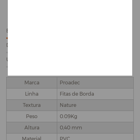
ESPECIFICAÇÕES
DETALHES DO PRODUTO
USO E APLICAÇÕES
Marca
Proadec
Linha
Fitas de Borda
Textura
Nature
Peso
0.09Kg
Altura
0,40 mm
Material
PVC