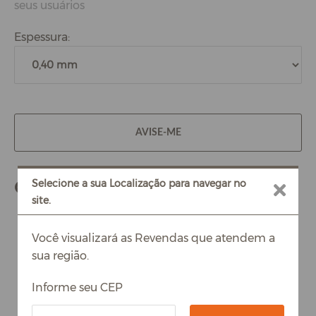
seus usuários
Espessura:
AVISE-ME
Compre também
Selecione a sua Localização para navegar no
site.
Você visualizará as Revendas que atendem a
sua região.
Informe seu CEP