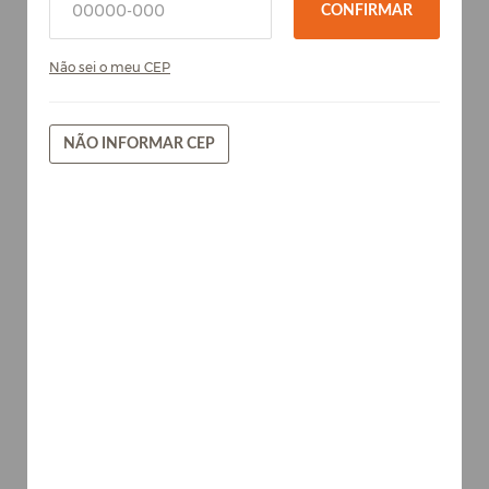
CONFIRMAR
Não sei o meu CEP
NÃO INFORMAR CEP
Nogal Terracota - Chapa de MDF
Arauco 15mm
Madeiras
AVISE-ME