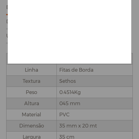
ESPECIFICAÇÕES
DETALHES DO PRODUTO
USO E APLICAÇÕES
Marca
Rehau
Linha
Fitas de Borda
Textura
Sethos
Peso
0.4514Kg
Altura
045 mm
Material
PVC
Dimensão
35 mm x 20 mt
Largura
35 cm