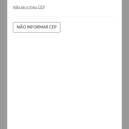
Não sei o meu CEP
NÃO INFORMAR CEP
Lord - Chapa de MDF Arauco 15mm
Cores
AVISE-ME