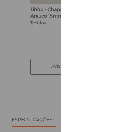
Linho - Chapa de MDF
Arauco 15mm
Tecidos
AVISE-ME
ESPECIFICAÇÕES
DETALHES DO PRODUTO