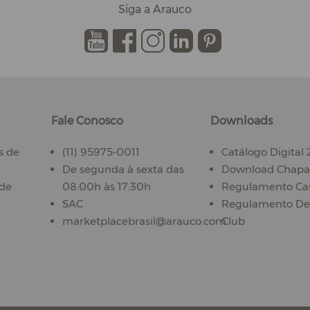
Siga a Arauco
.
.
.
.
.
Fale Conosco
Downloads
s de
(11) 95975-0011
Catálogo Digital
De segunda à sexta das
Download Chapas
ade
08:00h às 17:30h
Regulamento Ca
SAC
Regulamento De
marketplacebrasil@arauco.com
Club