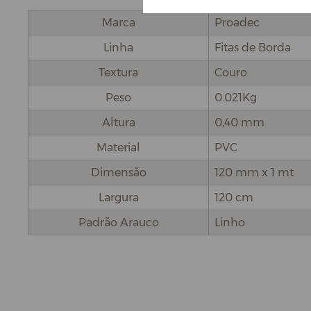
Marca
Proadec
Linha
Fitas de Borda
Textura
Couro
Peso
0.021Kg
Altura
0,40 mm
Material
PVC
Dimensão
120 mm x 1 mt
Largura
120 cm
Padrão Arauco
Linho