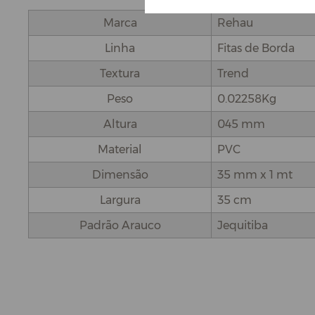
Marca
Rehau
Linha
Fitas de Borda
Textura
Trend
Peso
0.02258Kg
Altura
045 mm
Material
PVC
Dimensão
35 mm x 1 mt
Largura
35 cm
Padrão Arauco
Jequitiba