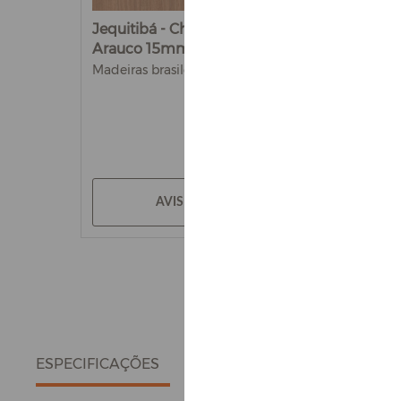
Jequitibá - Chapa de MDF
Arauco 15mm
Madeiras brasileiras
AVISE-ME
ESPECIFICAÇÕES
DETALHES DO PRODUTO