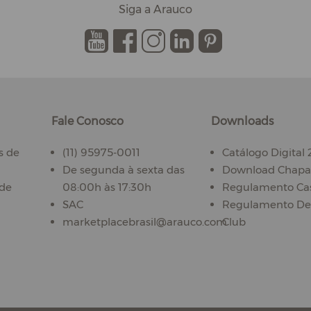
Siga a Arauco
.
.
.
.
.
Fale Conosco
Downloads
s de
(11) 95975-0011
Catálogo Digital
De segunda à sexta das
Download Chapas
ade
08:00h às 17:30h
Regulamento Ca
SAC
Regulamento De
marketplacebrasil@arauco.com
Club