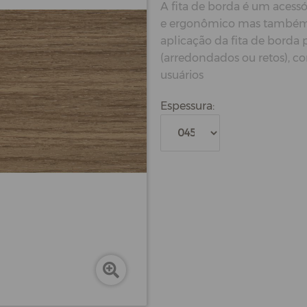
A fita de borda é um acessó
e ergonômico mas também p
aplicação da fita de borda
(arredondados ou retos), c
usuários
Espessura: