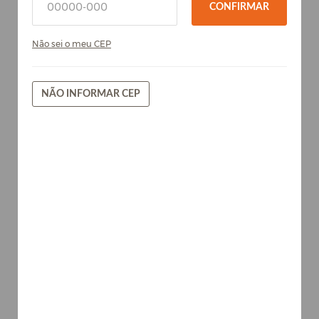
CONFIRMAR
Não sei o meu CEP
NÃO INFORMAR CEP
Jatobá Brasileiro - Chapa de MDF
Arauco 15...
Madeiras brasileiras
AVISE-ME