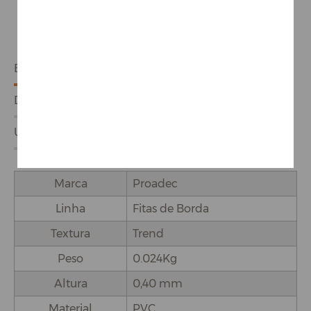
ESPECIFICAÇÕES
DETALHES DO PRODUTO
USO E APLICAÇÕES
Marca
Proadec
Linha
Fitas de Borda
Textura
Trend
Peso
0.024Kg
Altura
0,40 mm
Material
PVC