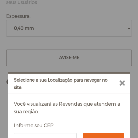
seus usuários
Espessura:
AVISE-ME
Compre também
Selecione a sua Localização para navegar no
site.
Você visualizará as Revendas que atendem a
sua região.
Informe seu CEP