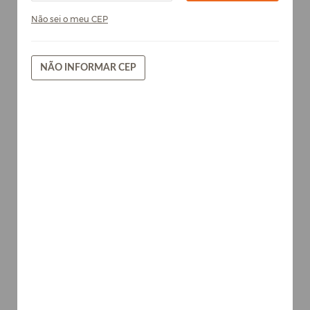
Não sei o meu CEP
NÃO INFORMAR CEP
Grafito - Chapa de MDF Arauco
15mm
Cores
AVISE-ME