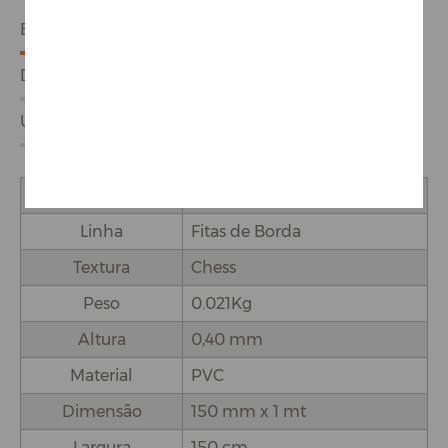
ESPECIFICAÇÕES
DETALHES DO PRODUTO
USO E APLICAÇÕES
Marca
Proadec
Linha
Fitas de Borda
Textura
Chess
Peso
0.021Kg
Altura
0,40 mm
Material
PVC
Dimensão
150 mm x 1 mt
Largura
150 cm