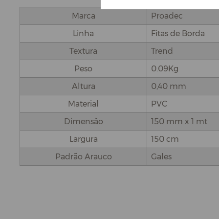
Marca
Proadec
Linha
Fitas de Borda
Textura
Trend
Peso
0.09Kg
Altura
0,40 mm
Material
PVC
Dimensão
150 mm x 1 mt
Largura
150 cm
Padrão Arauco
Gales