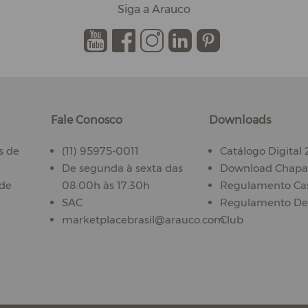
Siga a Arauco
.
.
.
.
.
Fale Conosco
Downloads
s de
(11) 95975-0011
Catálogo Digital
De segunda à sexta das
Download Chapas
ade
08:00h às 17:30h
Regulamento Ca
SAC
Regulamento De
marketplacebrasil@arauco.com
Club