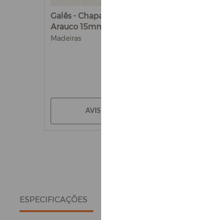
Galês - Chapa de MDF
Arauco 15mm
Madeiras
AVISE-ME
ESPECIFICAÇÕES
DETALHES DO PRODUTO