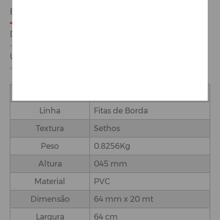
ESPECIFICAÇÕES
DETALHES DO PRODUTO
USO E APLICAÇÕES
Marca
Rehau
Linha
Fitas de Borda
Textura
Sethos
Peso
0.8256Kg
Altura
045 mm
Material
PVC
Dimensão
64 mm x 20 mt
Largura
64 cm