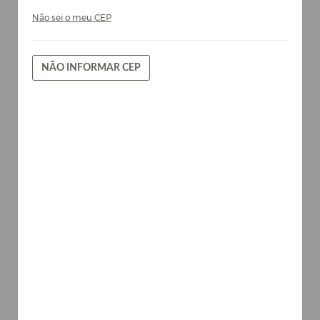
Não sei o meu CEP
NÃO INFORMAR CEP
Gaia - Chapa de MDF Arauco 15mm
Cores
AVISE-ME