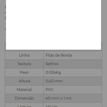
ESPECIFICAÇÕES
DETALHES DO PRODUTO
USO E APLICAÇÕES
Marca
Proadec
Linha
Fitas de Borda
Textura
Sethos
Peso
0.024Kg
Altura
0,40 mm
Material
PVC
Dimensão
40 mm x 1 mt
Largura
40 cm