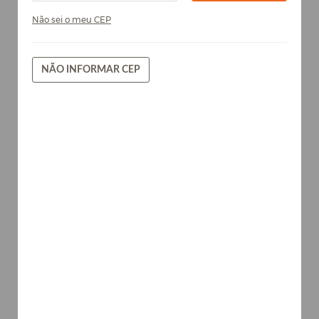
Não sei o meu CEP
NÃO INFORMAR CEP
Farm - Chapa de MDF Arauco
15mm
Tecidos
AVISE-ME