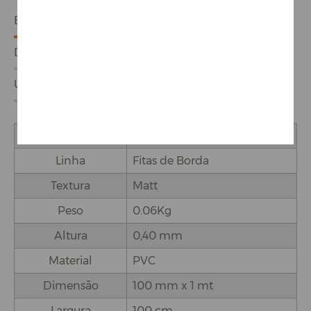
ESPECIFICAÇÕES
DETALHES DO PRODUTO
USO E APLICAÇÕES
Marca
Proadec
Linha
Fitas de Borda
Textura
Matt
Peso
0.06Kg
Altura
0,40 mm
Material
PVC
Dimensão
100 mm x 1 mt
Largura
100 cm