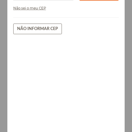
Não sei o meu CEP
NÃO INFORMAR CEP
Cinzell - Chapa de MDF Arauco
15mm
Pedras
AVISE-ME