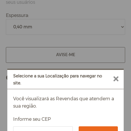
seus usuários
Espessura:
AVISE-ME
Compre também
Selecione a sua Localização para navegar no
site.
Você visualizará as Revendas que atendem a
sua região.
Informe seu CEP