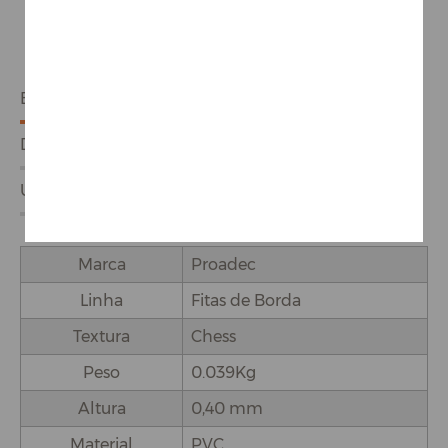
ESPECIFICAÇÕES
DETALHES DO PRODUTO
USO E APLICAÇÕES
Marca
Proadec
Linha
Fitas de Borda
Textura
Chess
Peso
0.039Kg
Altura
0,40 mm
Material
PVC