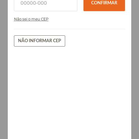
CONFIRMAR
Não sei o meu CEP
NÃO INFORMAR CEP
Cinza Cristal - Chess - Chapa de
MDF Arauc...
Cores
AVISE-ME