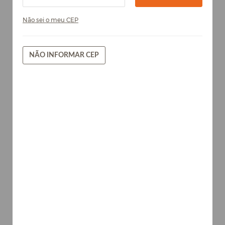
Não sei o meu CEP
NÃO INFORMAR CEP
Castanho - Chapa de MDF Arauco
15mm
Madeiras
AVISE-ME