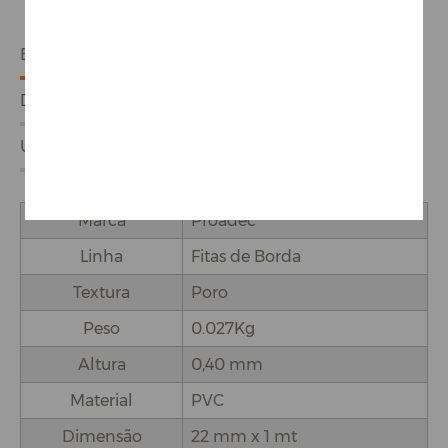
ESPECIFICAÇÕES
DETALHES DO PRODUTO
USO E APLICAÇÕES
Marca
Proadec
Linha
Fitas de Borda
Textura
Poro
Peso
0.027Kg
Altura
0,40 mm
Material
PVC
Dimensão
22 mm x 1 mt