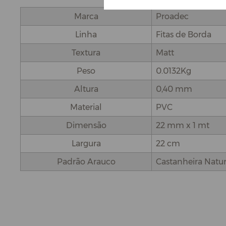
Marca
Proadec
Linha
Fitas de Borda
Textura
Matt
Peso
0.0132Kg
Altura
0,40 mm
Material
PVC
Dimensão
22 mm x 1 mt
Largura
22 cm
Padrão Arauco
Castanheira Natur