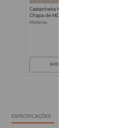
Castanheira Natural -
Chapa de MDF Arauco ...
Madeiras
AVISE-ME
ESPECIFICAÇÕES
DETALHES DO PRODUTO