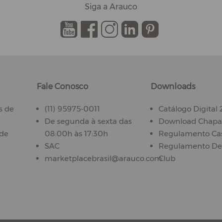
Siga a Arauco
.
.
.
.
.
Fale Conosco
Downloads
s de
(11) 95975-0011
Catálogo Digital
De segunda à sexta das
Download Chapas
ade
08:00h às 17:30h
Regulamento Ca
SAC
Regulamento De
marketplacebrasil@arauco.com
Club