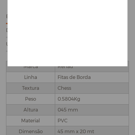
ESPECIFICAÇÕES
DETALHES DO PRODUTO
USO E APLICAÇÕES
Marca
Rehau
Linha
Fitas de Borda
Textura
Chess
Peso
0.5804Kg
Altura
045 mm
Material
PVC
Dimensão
45 mm x 20 mt