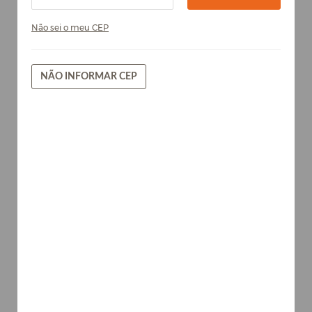
Não sei o meu CEP
NÃO INFORMAR CEP
Canelato - Chapa de MDF Arauco
15mm
Madeiras
AVISE-ME