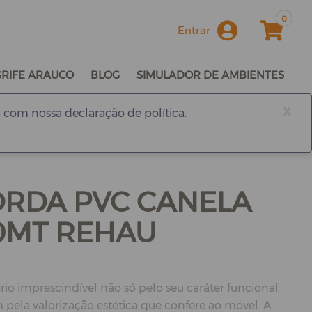
0
Entrar
GRIFE ARAUCO
BLOG
SIMULADOR DE AMBIENTES
x
 com nossa declaração de política.
BORDA PVC CANELA
0MT REHAU
rio imprescindível não só pelo seu caráter funcional
ela valorização estética que confere ao móvel. A