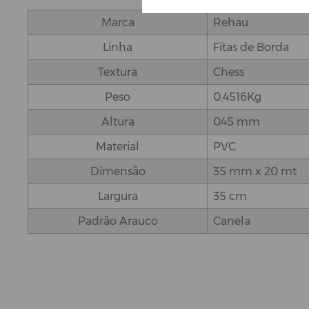
Marca
Rehau
Linha
Fitas de Borda
Textura
Chess
Peso
0.4516Kg
Altura
045 mm
Material
PVC
Dimensão
35 mm x 20 mt
Largura
35 cm
Padrão Arauco
Canela