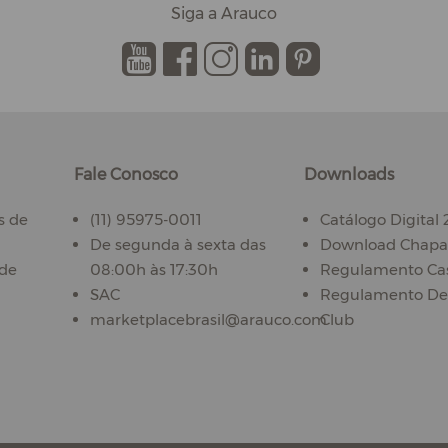
Siga a Arauco
.
.
.
.
.
Fale Conosco
Downloads
s de
(11) 95975-0011
Catálogo Digital
De segunda à sexta das
Download Chapas
ade
08:00h às 17:30h
Regulamento Ca
SAC
Regulamento De
marketplacebrasil@arauco.com
Club