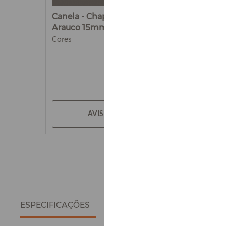
Canela - Chapa de MDF
Arauco 15mm
Cores
AVISE-ME
ESPECIFICAÇÕES
DETALHES DO PRODUTO