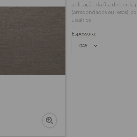
aplicação da fita de borda
(arredondados ou retos), c
usuários
Espessura: