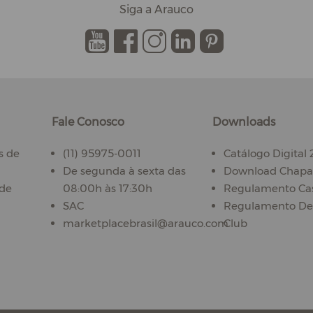
Siga a Arauco
.
.
.
.
.
Fale Conosco
Downloads
s de
(11) 95975-0011
Catálogo Digital
De segunda à sexta das
Download Chapas
ade
08:00h às 17:30h
Regulamento Ca
SAC
Regulamento De
marketplacebrasil@arauco.com
Club