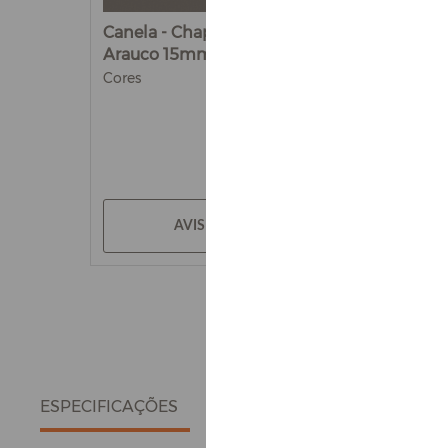
Canela - Chapa de MDF
Arauco 15mm
Cores
AVISE-ME
ESPECIFICAÇÕES
DETALHES DO PRODUTO