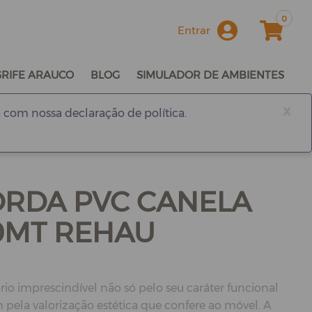
0
Entrar
GRIFE ARAUCO
BLOG
SIMULADOR DE AMBIENTES
x
 com nossa declaração de política.
BORDA PVC CANELA
0MT REHAU
rio imprescindível não só pelo seu caráter funcional
ela valorização estética que confere ao móvel. A