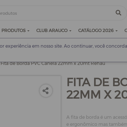
PRODUTOS
CLUB ARAUCO
CATÁLOGO 2026
r experiência em nosso site. Ao continuar, você concorda
Fita de Borda PVC Canela 22mm x 20mt Rehau
FITA DE 
22MM X 2
A fita de borda é um acessó
e ergonômico mas também p