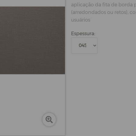
aplicação da fita de borda
(arredondados ou retos), c
usuários
Espessura: