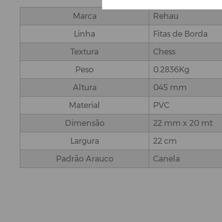
Marca
Rehau
Linha
Fitas de Borda
Textura
Chess
Peso
0.2836Kg
Altura
045 mm
Material
PVC
Dimensão
22 mm x 20 mt
Largura
22 cm
Padrão Arauco
Canela