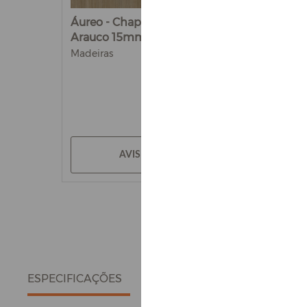
Áureo - Chapa de MDF
Arauco 15mm
Madeiras
AVISE-ME
ESPECIFICAÇÕES
DETALHES DO PRODUTO