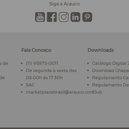
Siga a Arauco
.
.
.
.
.
Fale Conosco
Downloads
s de
(11) 95975-0011
Catálogo Digital
De segunda à sexta das
Download Chapas
ade
08:00h às 17:30h
Regulamento Ca
SAC
Regulamento De
marketplacebrasil@arauco.com
Club