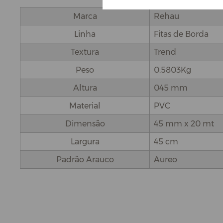
Marca
Rehau
Linha
Fitas de Borda
Textura
Trend
Peso
0.5803Kg
Altura
045 mm
Material
PVC
Dimensão
45 mm x 20 mt
Largura
45 cm
Padrão Arauco
Aureo