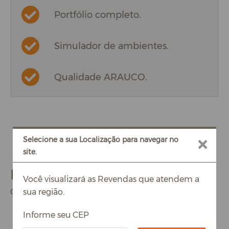
Portfólio completo.
Simulador de ambientes.
Qualidade ARAUCO.
Selecione a sua Localização para navegar no
site.
Fique ON com a ARAUCO!
Você visualizará as Revendas que atendem a
sua região.
Confira as revendas parceiras
Informe seu CEP